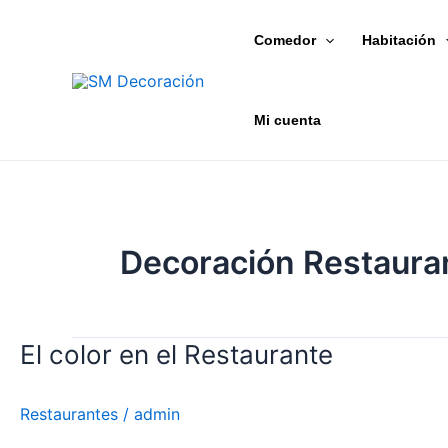
Ir
al
Comedor
Habitación
contenido
Mi cuenta
Decoración Restaura
El color en el Restaurante
El
color
en
Restaurantes
/
admin
el