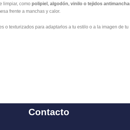
página
página
de limpiar, como
polipiel, algodón, vinilo o tejidos antimancha
de
de
esa frente a manchas y calor.
producto
producto
s o texturizados para adaptarlos a tu estilo o a la imagen de tu
Contacto