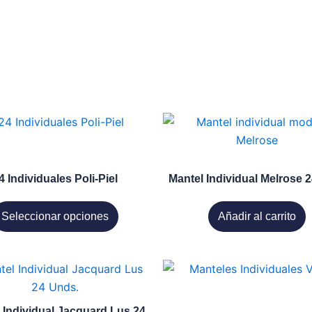
Este
producto
tiene
múltiples
4 Individuales Poli-Piel
Mantel Individual Melrose 
variantes.
Las
Seleccionar opciones
Añadir al carrito
opciones
se
pueden
Este
elegir
producto
en
tiene
 Individual Jacquard Lus 24