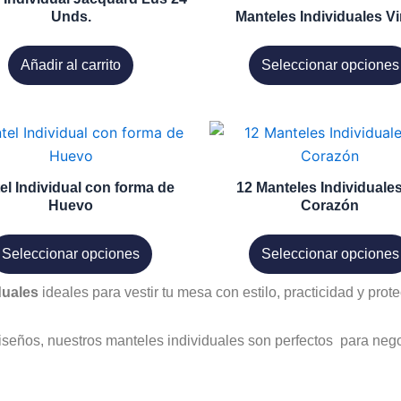
la
múltiples
Unds.
Manteles Individuales Vi
página
variantes.
de
Las
Añadir al carrito
Seleccionar opciones
producto
opciones
se
pueden
Este
Este
elegir
producto
producto
en
tiene
tiene
el Individual con forma de
12 Manteles Individuale
la
múltiples
múltiples
Huevo
Corazón
página
variantes.
variantes.
de
Las
Las
Seleccionar opciones
Seleccionar opciones
producto
opciones
opciones
duales
ideales para vestir tu mesa con estilo, practicidad y prote
se
se
pueden
pueden
elegir
elegir
diseños, nuestros manteles individuales son perfectos para negoc
en
en
la
la