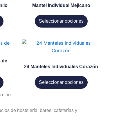
la
múltiples
nilo
Mantel Individual Mejicano
página
variantes.
de
Las
Seleccionar opciones
producto
opciones
se
pueden
Este
elegir
producto
en
tiene
s de
la
múltiples
24 Manteles Individuales Corazón
página
variantes.
de
Las
Seleccionar opciones
producto
opciones
cción.
se
pueden
elegir
ios de hostelería, bares, cafeterías y
en
la