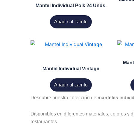
la
Mantel Individual Polk 24 Unds.
página
de
Añadir al carrito
producto
Mant
Mantel Individual Vintage
Añadir al carrito
Descubre nuestra colección de
manteles indivi
Disponibles en diferentes materiales, colores y 
restaurantes.