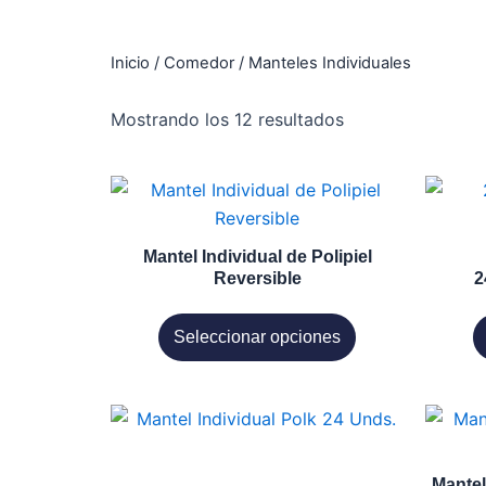
Inicio
/
Comedor
/ Manteles Individuales
Mostrando los 12 resultados
Este
producto
tiene
Mantel Individual de Polipiel
múltiples
Reversible
2
variantes.
Las
Seleccionar opciones
opciones
se
pueden
elegir
en
Mantel