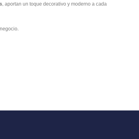
página
s
, aportan un toque decorativo y moderno a cada
de
producto
 negocio.