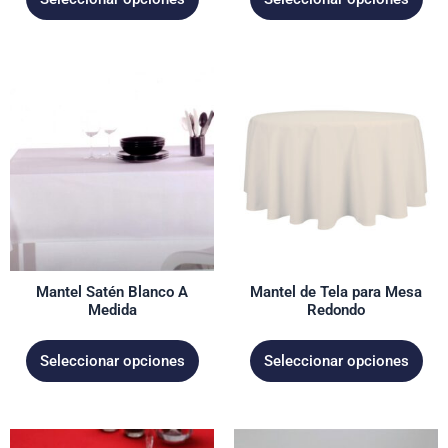
producto
producto
Este
Este
producto
producto
tiene
tiene
múltiples
múltiples
variantes.
variantes.
Las
Las
opciones
opciones
se
se
pueden
pueden
Mantel Satén Blanco A
Mantel de Tela para Mesa
elegir
elegir
Medida
Redondo
en
en
la
la
Seleccionar opciones
Seleccionar opciones
página
página
de
de
producto
producto
Este