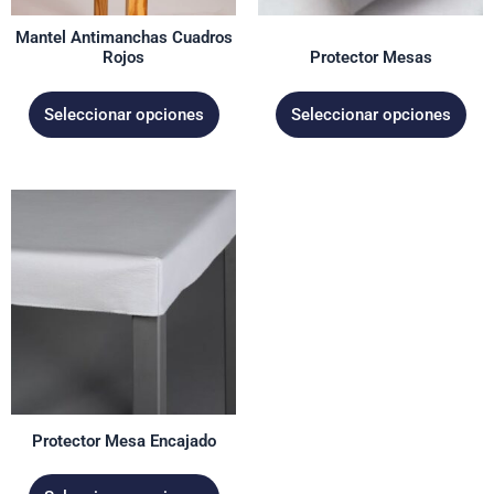
pueden
pueden
Mantel Antimanchas Cuadros
elegir
elegir
Rojos
Protector Mesas
en
en
la
la
Seleccionar opciones
Seleccionar opciones
página
página
de
de
producto
producto
Este
producto
tiene
múltiples
variantes.
Las
opciones
se
pueden
elegir
Protector Mesa Encajado
en
la