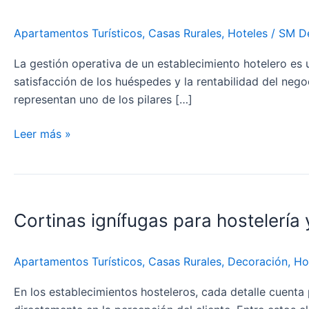
un
Hotel
Apartamentos Turísticos
,
Casas Rurales
,
Hoteles
/
SM D
por
habitación
La gestión operativa de un establecimiento hotelero es 
satisfacción de los huéspedes y la rentabilidad del neg
representan uno de los pilares […]
Leer más »
Cortinas
ignífugas
Cortinas ignífugas para hostelería 
para
hostelería
y
Apartamentos Turísticos
,
Casas Rurales
,
Decoración
,
Ho
colectividades:
seguridad,
En los establecimientos hosteleros, cada detalle cuenta 
elegancia