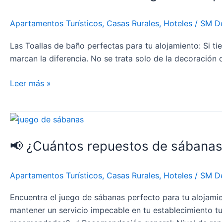
elegir
toallas
Apartamentos Turísticos
,
Casas Rurales
,
Hoteles
/
SM D
para
tu
Las Toallas de baño perfectas para tu alojamiento: Si t
alojamiento
marcan la diferencia. No se trata solo de la decoración
turístico
Leer más »
📢 ¿Cuántos
repuestos
📢 ¿Cuántos repuestos de sábanas 
de
sábanas
necesita
Apartamentos Turísticos
,
Casas Rurales
,
Hoteles
/
SM D
un
establecimiento
Encuentra el juego de sábanas perfecto para tu alojamie
turístico?
mantener un servicio impecable en tu establecimiento 