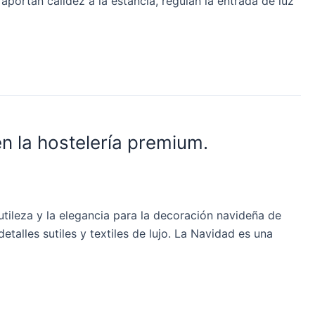
aportan calidez a la estancia, regulan la entrada de luz
n la hostelería premium.
utileza y la elegancia para la decoración navideña de
alles sutiles y textiles de lujo. La Navidad es una