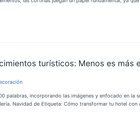
lementos, las cortinas juegan un papel fundamental, ya que 
imientos turísticos: Menos es más e
ecoración
300 palabras, incorporando las imágenes y enfocado en la s
ría. Navidad de Etiqueta: Cómo transformar tu hotel con det