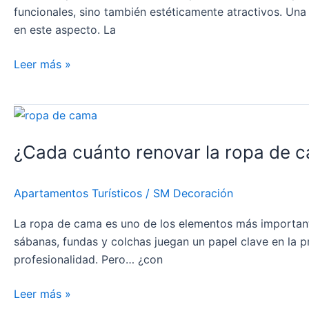
Toques
funcionales, sino también estéticamente atractivos. Una 
de
en este aspecto. La
Color:
La
Leer más »
Clave
para
un
¿Cada
Espacio
cuánto
Atractivo
¿Cada cuánto renovar la ropa de ca
renovar
y
la
Acogedor»
ropa
Apartamentos Turísticos
/
SM Decoración
de
cama
La ropa de cama es uno de los elementos más importante
en
sábanas, fundas y colchas juegan un papel clave en la p
tu
profesionalidad. Pero… ¿con
alojamiento
turístico?
Leer más »