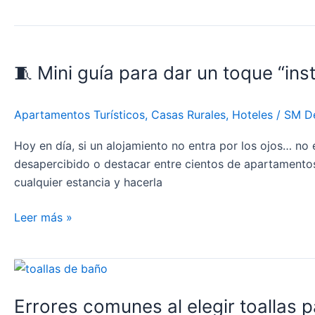
🧵
Mini
🧵 Mini guía para dar un toque “ins
guía
para
dar
Apartamentos Turísticos
,
Casas Rurales
,
Hoteles
/
SM D
un
toque
Hoy en día, si un alojamiento no entra por los ojos… no 
“instagrameable”
desapercibido o destacar entre cientos de apartamentos
a
cualquier estancia y hacerla
tu
alojamiento
Leer más »
con
textiles
Errores
comunes
Errores comunes al elegir toallas p
al