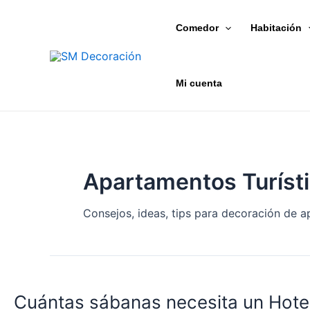
Ir
Paginación
al
de
Comedor
Habitación
contenido
entradas
Mi cuenta
Apartamentos Turíst
Consejos, ideas, tips para decoración de a
Cuántas
sábanas
Cuántas sábanas necesita un Hotel
necesita