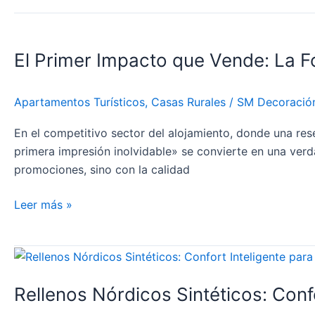
El
Primer
El Primer Impacto que Vende: La F
Impacto
que
Vende:
Apartamentos Turísticos
,
Casas Rurales
/
SM Decoració
La
Fórmula
En el competitivo sector del alojamiento, donde una re
de
primera impresión inolvidable» se convierte en una ver
los
promociones, sino con la calidad
30
Segundos
Leer más »
en
Textiles
Rellenos
para
Nórdicos
Hostelería
Rellenos Nórdicos Sintéticos: Confo
Sintéticos:
Confort