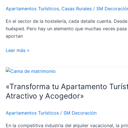
Inteligente
Apartamentos Turísticos
,
Casas Rurales
/
SM Decoració
para
tu
En el sector de la hostelería, cada detalle cuenta. Desd
Alojamiento
huésped. Pero hay un elemento que muchas veces pasa de
Turístico
aportan
Leer más »
«Transforma
tu
«Transforma tu Apartamento Turíst
Apartamento
Turístico
Atractivo y Acogedor»
con
Textiles
Apartamentos Turísticos
/
SM Decoración
Blancos
y
En la competitiva industria del alquiler vacacional, l