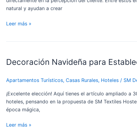
directamente en la percepción del cliente. Entre estos e
y
natural y ayudan a crear
fácil
mantenimiento
Leer más »
Decoración
Navideña
Decoración Navideña para Establec
para
Establecimientos
turísticos:
Apartamentos Turísticos
,
Casas Rurales
,
Hoteles
/
SM D
Menos
es
¡Excelente elección! Aquí tienes el artículo ampliado a 
más
hoteles, pensando en la propuesta de SM Textiles Hostele
en
época mágica,
la
hostelería
Leer más »
premium.