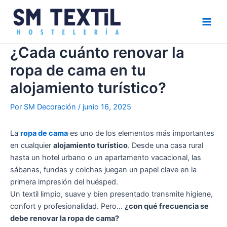
Ir
Navegación
Main
al
de
Men
contenido
entradas
¿Cada cuánto renovar la
ropa de cama en tu
alojamiento turístico?
Por
SM Decoración
/
junio 16, 2025
La
ropa de cama
es uno de los elementos más importantes
en cualquier
alojamiento turístico
. Desde una casa rural
hasta un hotel urbano o un apartamento vacacional, las
sábanas, fundas y colchas juegan un papel clave en la
primera impresión del huésped.
Un textil limpio, suave y bien presentado transmite higiene,
confort y profesionalidad. Pero…
¿con qué frecuencia se
debe renovar la ropa de cama?