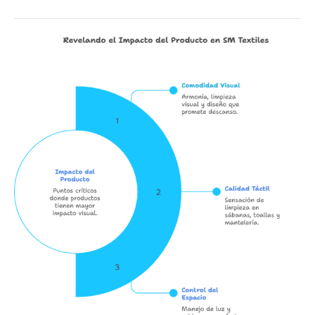
El
Primer
Impacto
que
Vende:
La
Fórmula
de
los
30
Segundos
en
Textiles
para
Hostelería