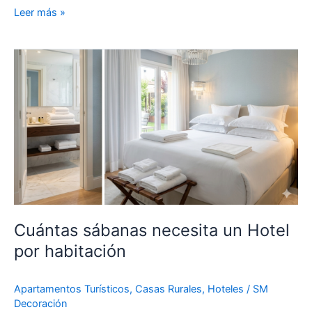
Leer más »
Cuántas
sábanas
necesita
un
Hotel
por
habitación
Cuántas sábanas necesita un Hotel
por habitación
Apartamentos Turísticos
,
Casas Rurales
,
Hoteles
/
SM
Decoración