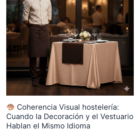
Cuando
la
Decoración
y
el
Vestuario
Hablan
el
Mismo
Idioma
Coherencia Visual hostelería:
Cuando la Decoración y el Vestuario
Hablan el Mismo Idioma