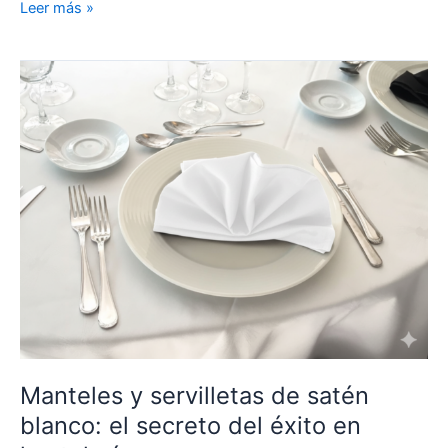
Leer más »
Manteles
y
servilletas
de
satén
blanco:
el
secreto
del
éxito
en
hostelería
Manteles y servilletas de satén
blanco: el secreto del éxito en