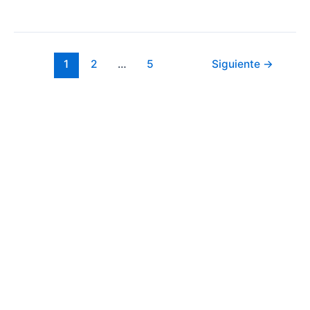
1
2
…
5
Siguiente
→