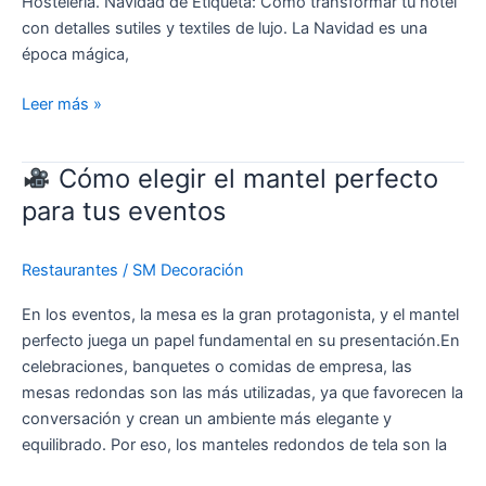
Hostelería. Navidad de Etiqueta: Cómo transformar tu hotel
con detalles sutiles y textiles de lujo. La Navidad es una
época mágica,
Leer más »
Cómo elegir el mantel perfecto
Cómo
para tus eventos
elegir
el
Restaurantes
/
SM Decoración
mantel
perfecto
En los eventos, la mesa es la gran protagonista, y el mantel
para
perfecto juega un papel fundamental en su presentación.En
tus
celebraciones, banquetes o comidas de empresa, las
eventos
mesas redondas son las más utilizadas, ya que favorecen la
conversación y crean un ambiente más elegante y
equilibrado. Por eso, los manteles redondos de tela son la