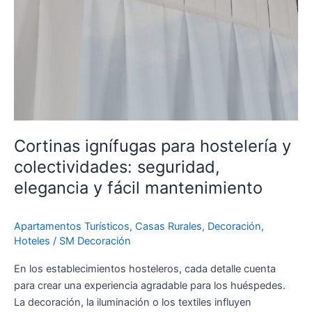
mantenimiento
Cortinas ignífugas para hostelería y
colectividades: seguridad,
elegancia y fácil mantenimiento
Apartamentos Turísticos
,
Casas Rurales
,
Decoración
,
Hoteles
/
SM Decoración
En los establecimientos hosteleros, cada detalle cuenta
para crear una experiencia agradable para los huéspedes.
La decoración, la iluminación o los textiles influyen