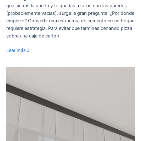
decoración
que cierras la puerta y te quedas a solas con las paredes
a
(probablemente vacías), surge la gran pregunta: ¿Por dónde
los
empiezo? Convertir una estructura de cemento en un hogar
suministros
requiere estrategia. Para evitar que termines cenando pizza
básicos
sobre una caja de cartón
Leer más »
Cortinas
ignífugas
para
hostelería
y
colectividades:
seguridad,
elegancia
y
fácil