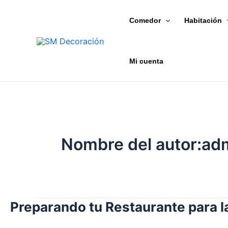
Ir
Paginación
al
de
Comedor
Habitación
contenido
entradas
Mi cuenta
Nombre del autor:ad
Preparando tu Restaurante para l
Preparando
tu