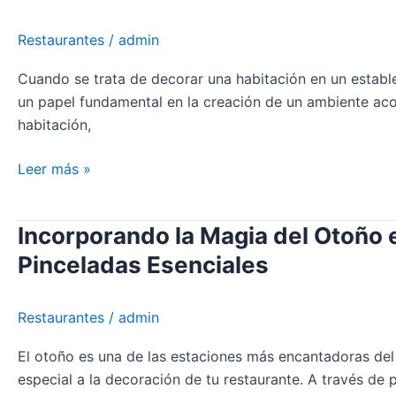
de
Habitaciones
Restaurantes
/
admin
en
Establecimientos
Cuando se trata de decorar una habitación en un establ
Hosteleros
un papel fundamental en la creación de un ambiente acoge
habitación,
Leer más »
Incorporando la Magia del Otoño 
Incorporando
la
Pinceladas Esenciales
Magia
del
Restaurantes
/
admin
Otoño
en
El otoño es una de las estaciones más encantadoras del
la
especial a la decoración de tu restaurante. A través de
Decoración