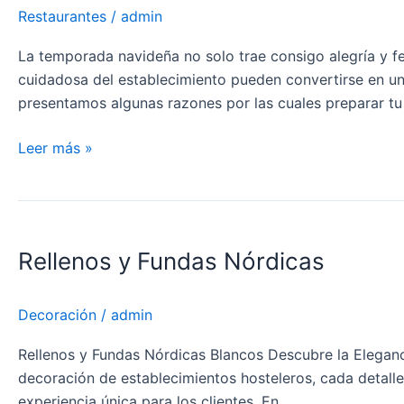
Restaurante
Restaurantes
/
admin
para
las
La temporada navideña no solo trae consigo alegría y f
Celebraciones
cuidadosa del establecimiento pueden convertirse en un f
Navideñas:
presentamos algunas razones por las cuales preparar tu
Una
Oportunidad
Leer más »
Dorada
para
Rellenos
Brillar
y
Rellenos y Fundas Nórdicas
Fundas
Nórdicas
Decoración
/
admin
Rellenos y Fundas Nórdicas Blancos Descubre la Elegan
decoración de establecimientos hosteleros, cada detalle
experiencia única para los clientes. En