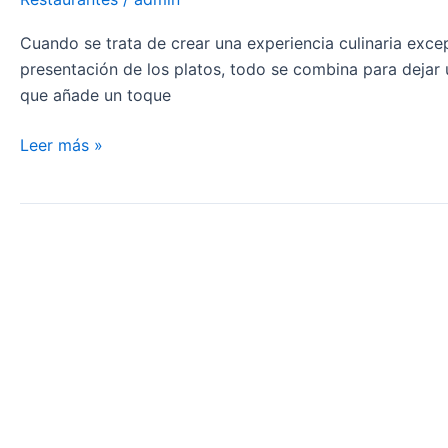
los
manteles
Cuando se trata de crear una experiencia culinaria excep
son
presentación de los platos, todo se combina para dejar
el
que añade un toque
telón
de
Leer más »
fondo
perfecto
para
el
arte
que
se
sirve
en
el
plato.»