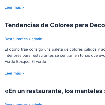
de
Leer más »
tu
Restaurante:
Manteles
Tendencias de Colores para Deco
Tendencias
y
de
Servilletas
Colores
Restaurantes
/
admin
como
para
Pinceladas
Decorar
El otoño trae consigo una paleta de colores cálidos y 
Esenciales
Restaurantes
interiores para restaurantes se centran en tonos que ev
en
Verde Bosque: El verde
Otoño
2023
Leer más »
«En un restaurante, los manteles s
«En
un
restaurante,
Restaurantes
/
admin