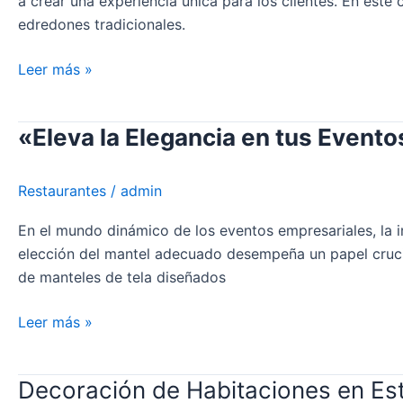
a crear una experiencia única para los clientes. En este
Rellenos
edredones tradicionales.
y
Fundas
Leer más »
Nórdicas
Blancos
en
«Eleva la Elegancia en tus Event
«Eleva
Establecimientos
la
Hosteleros
Elegancia
Restaurantes
/
admin
en
tus
En el mundo dinámico de los eventos empresariales, la i
Eventos
elección del mantel adecuado desempeña un papel cruci
Empresariales
de manteles de tela diseñados
con
Nuestros
Leer más »
Exquisitos
Manteles»
Decoración de Habitaciones en Es
Decoración