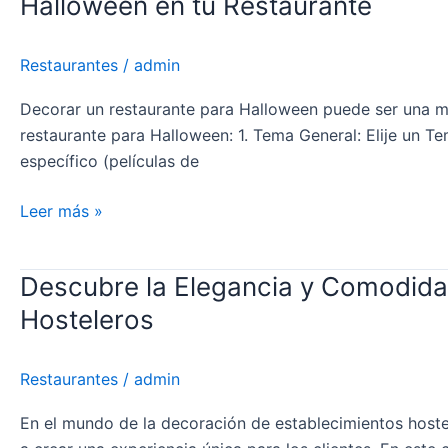
Halloween en tu Restaurante
Halloween
en
tu
Restaurantes
/
admin
Restaurante
Decorar un restaurante para Halloween puede ser una man
restaurante para Halloween: 1. Tema General: Elije un 
específico (películas de
Leer más »
Descubre la Elegancia y Comodidad
Descubre
la
Hosteleros
Elegancia
y
Restaurantes
/
admin
Comodidad
de
En el mundo de la decoración de establecimientos hostel
los