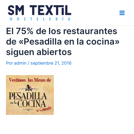
Ir
Navegación
Main
al
de
Men
contenido
entradas
El 75% de los restaurantes
de «Pesadilla en la cocina»
siguen abiertos
Por
admin
/
septiembre 21, 2016