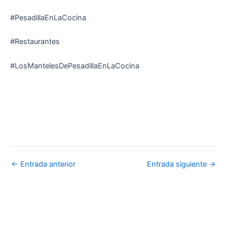
#PesadillaEnLaCocina
#Restaurantes
#LosMantelesDePesadillaEnLaCocina
←
Entrada anterior
Entrada siguiente
→