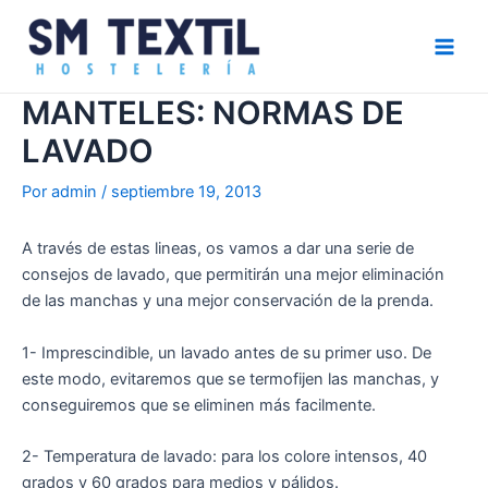
Ir
Navegación
Main
al
de
Men
contenido
entradas
MANTELES: NORMAS DE
LAVADO
Por
admin
/
septiembre 19, 2013
A través de estas lineas, os vamos a dar una serie de
consejos de lavado, que permitirán una mejor eliminación
de las manchas y una mejor conservación de la prenda.
1- Imprescindible, un lavado antes de su primer uso. De
este modo, evitaremos que se termofijen las manchas, y
conseguiremos que se eliminen más facilmente.
2- Temperatura de lavado: para los colore intensos, 40
grados y 60 grados para medios y pálidos.