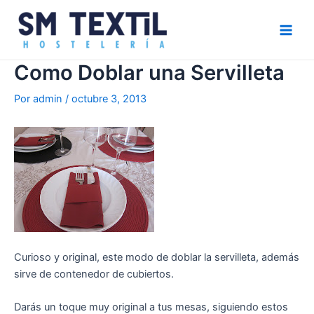
Ir
Navegación
Main
al
de
Men
contenido
entradas
Como Doblar una Servilleta
Por
admin
/
octubre 3, 2013
Curioso y original, este modo de doblar la servilleta, además
sirve de contenedor de cubiertos.
Darás un toque muy original a tus mesas, siguiendo estos