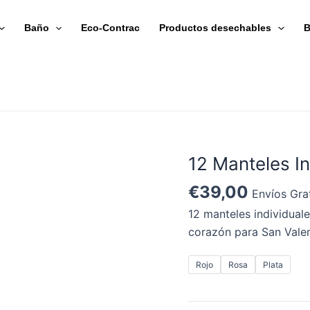
Baño
Eco-Contrac
Productos desechables
B
12 Manteles I
12
Manteles
€
39,00
Envíos Grat
Individuales
12 manteles individuale
de
corazón para San Valen
Corazón
cantidad
Rojo
Rosa
Plata