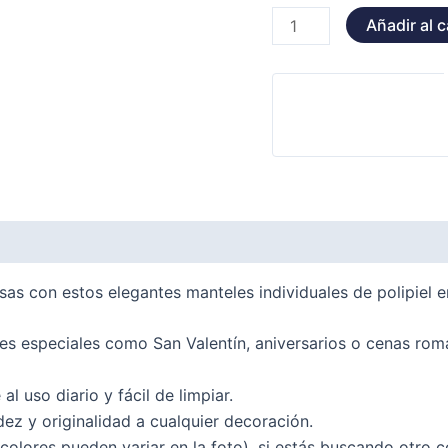
Añadir al c
as con estos elegantes manteles individuales de polipiel 
es especiales como San Valentín, aniversarios o cenas rom
 al uso diario y fácil de limpiar.
z y originalidad a cualquier decoración.
s colores pueden variar en la foto). si estás buscando otro c