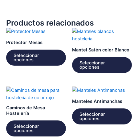
Productos relacionados
Este
Es
producto
pr
Protector Mesas
tiene
tie
Mantel Satén color Blanco
múltiples
múl
Seleccionar
opciones
variantes.
var
Seleccionar
opciones
Las
La
opciones
op
se
se
Este
Es
pueden
pu
producto
pr
elegir
ele
Manteles Antimanchas
tiene
tie
en
en
Caminos de Mesa
múltiples
múl
la
la
Hostelería
Seleccionar
opciones
variantes.
var
página
pá
Seleccionar
Las
La
de
de
opciones
opciones
op
producto
pr