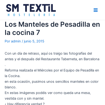
Ir
Navegación
Main
al
de
Men
contenido
entradas
Los Manteles de Pesadilla en
la cocina 7
Por
admin
/
junio 5, 2015
Con un día de retraso, aquí os traigo las fotografías del
antes y el después del Restaurante Taberneta, en Barcelona
.
Reforma realizada el Miércoles por el Equipo de Pesadilla en
la Cocina.
en esta ocasión, pusimos unos sencillos manteles en color
blanco.
En estas imágenes podéis ver como queda una mesa,
vestida con y sin mantel.
¿ Hay diferencia verdad ?