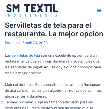
Ir
Navegación
Main
al
de
Men
contenido
entradas
Servilletas de tela para el
restaurante. La mejor opción
Por
admin
/
abril 23, 2023
Las
servilletas de tela
son una excelente opción para un
restaurante, ya que son más duraderas y sostenibles que
las servilletas de papel. Aquí te doy algunos consejos para
elegir la mejor opción:
Material de la tela: Busca servilletas de tela para Restaurante
de alta calidad hechas con algodón o lino, ya que son más
absorbentes y duraderas.
Tamaño y diseño: Elige un tamaño adecuado para las
servilletas de tu restaurante y busca un diseño que se