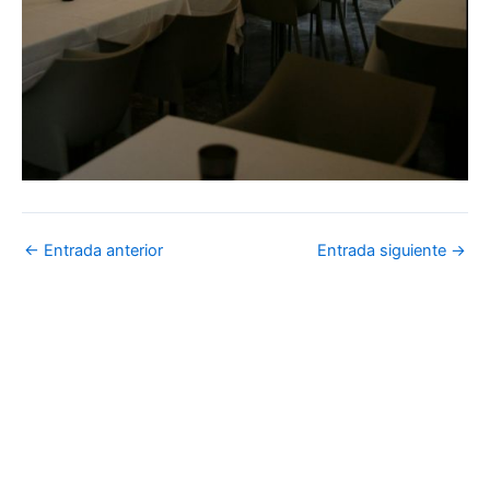
←
Entrada anterior
Entrada siguiente
→