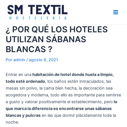
Ir
Navegación
Main
al
de
Men
contenido
entradas
¿ POR QUÉ LOS HOTELES
UTILIZAN SÁBANAS
BLANCAS ?
Por
admin
/
agosto 6, 2021
Entrar en una
habitación de hotel donde huela a limpio,
todo esté ordenado
, los baños estén inmaculados, las
mesas sin polvo, la cama bien hecha, la decoración sea
acogedora y moderna, todo ello es importante para sentirse
a gusto y valorar positivamente el establecimiento, pero
lo
que marca la diferencia es encontrarse unas sábanas
blancas y pulcras
en las que dormir plácidamente toda la
noche.