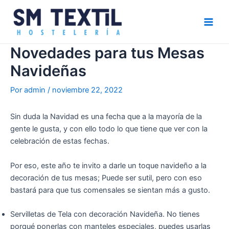
Ir
Navegación
Main
al
de
Men
contenido
entradas
Novedades para tus Mesas
Navideñas
Por
admin
/
noviembre 22, 2022
Sin duda la Navidad es una fecha que a la mayoría de la
gente le gusta, y con ello todo lo que tiene que ver con la
celebración de estas fechas.
Por eso, este año te invito a darle un toque navideño a la
decoración de tus mesas; Puede ser sutil, pero con eso
bastará para que tus comensales se sientan más a gusto.
Servilletas de Tela con decoración Navideña. No tienes
porqué ponerlas con manteles especiales, puedes usarlas