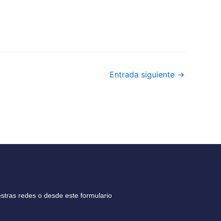
Entrada siguiente
→
stras redes o desde este formulario