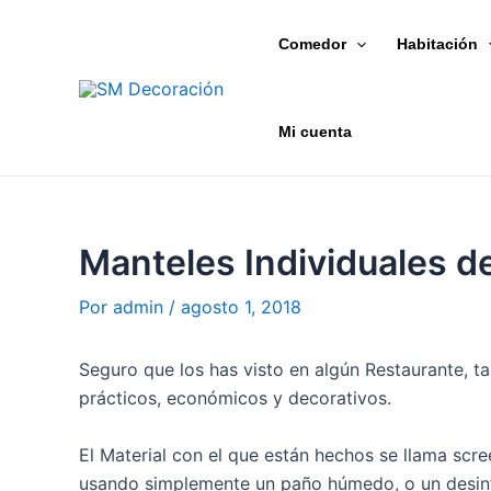
Ir
Navegación
al
de
Comedor
Habitación
contenido
entradas
Mi cuenta
Manteles Individuales d
Por
admin
/
agosto 1, 2018
Seguro que los has visto en algún Restaurante, t
prácticos, económicos y decorativos.
El Material con el que están hechos se llama scre
usando simplemente un paño húmedo, o un desin