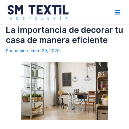
Ir
Navegación
Main
al
de
Men
contenido
entradas
La importancia de decorar tu
casa de manera eficiente
Por
admin
/
enero 29, 2020