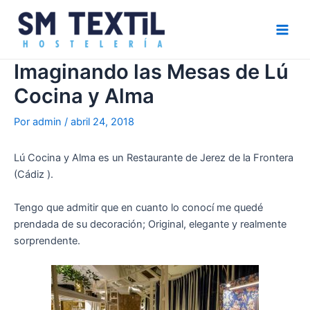
Ir
Navegación
Main
al
de
Men
contenido
entradas
Imaginando las Mesas de Lú
Cocina y Alma
Por
admin
/
abril 24, 2018
Lú Cocina y Alma es un Restaurante de Jerez de la Frontera
(Cádiz ).
Tengo que admitir que en cuanto lo conocí me quedé
prendada de su decoración; Original, elegante y realmente
sorprendente.