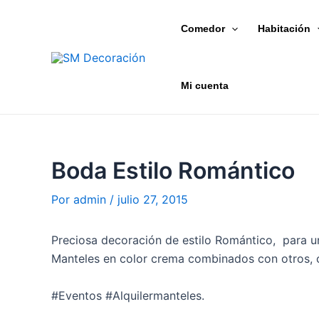
Ir
Navegación
al
de
Comedor
Habitación
contenido
entradas
Mi cuenta
Boda Estilo Romántico
Por
admin
/
julio 27, 2015
Preciosa decoración de estilo Romántico, para u
Manteles en color crema combinados con otros, co
#Eventos #Alquilermanteles.