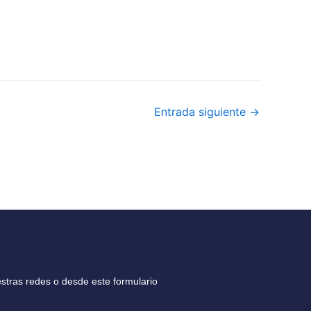
Entrada siguiente
→
stras redes o desde este formulario