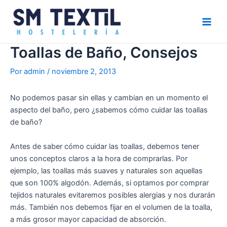
Ir
Navegación
Main
al
de
Men
contenido
entradas
Toallas de Baño, Consejos
Por
admin
/
noviembre 2, 2013
No podemos pasar sin ellas y cambian en un momento el
aspecto del baño, pero ¿sabemos
cómo cuidar las toallas
de baño
?
Antes de saber
cómo cuidar las toallas
, debemos tener
unos conceptos claros
a la hora de comprarlas
. Por
ejemplo, las toallas más suaves y naturales son aquellas
que son 100% algodón. Además, si optamos por comprar
tejidos naturales evitaremos posibles alergias y nos durarán
más. También nos debemos fijar en el volumen de la toalla,
a más grosor mayor capacidad de absorción.