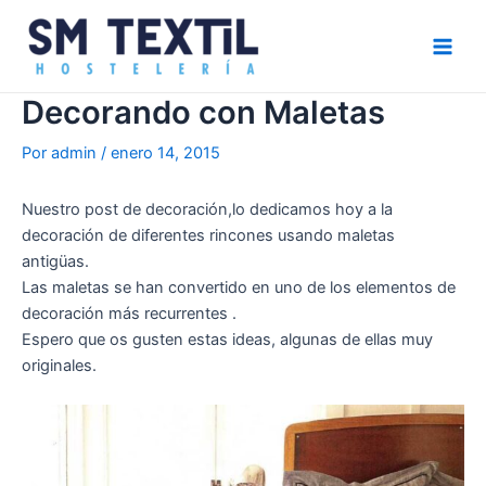
Ir
Navegación
Main
al
de
Men
contenido
entradas
Decorando con Maletas
Por
admin
/
enero 14, 2015
Nuestro post de decoración,lo dedicamos hoy a la
decoración de diferentes rincones usando maletas
antigüas.
Las maletas se han convertido en uno de los elementos de
decoración más recurrentes .
Espero que os gusten estas ideas, algunas de ellas muy
originales.