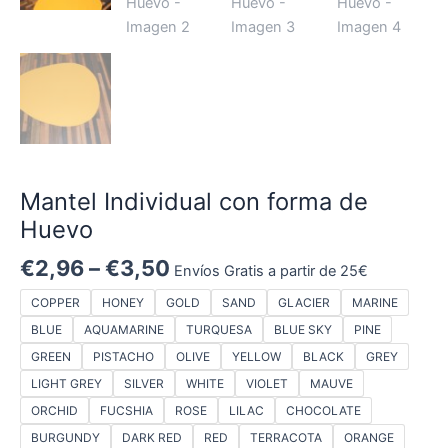
Mantel Individual con forma de
Huevo
€
2,96
–
€
3,50
Envíos Gratis a partir de 25€
COPPER
HONEY
GOLD
SAND
GLACIER
MARINE
BLUE
AQUAMARINE
TURQUESA
BLUE SKY
PINE
GREEN
PISTACHO
OLIVE
YELLOW
BLACK
GREY
LIGHT GREY
SILVER
WHITE
VIOLET
MAUVE
ORCHID
FUCSHIA
ROSE
LILAC
CHOCOLATE
BURGUNDY
DARK RED
RED
TERRACOTA
ORANGE