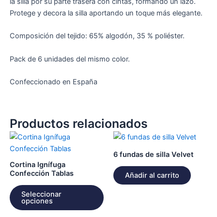
la silla por su parte trasera con cintas, formando un lazo.
Protege y decora la silla aportando un toque más elegante.
Composición del tejido: 65% algodón, 35 % poliéster.
Pack de 6 unidades del mismo color.
Confeccionado en España
Productos relacionados
Este
producto
6 fundas de silla Velvet
tiene
Cortina Ignífuga
múltiples
Confección Tablas
Añadir al carrito
variantes.
Seleccionar
Las
opciones
opciones