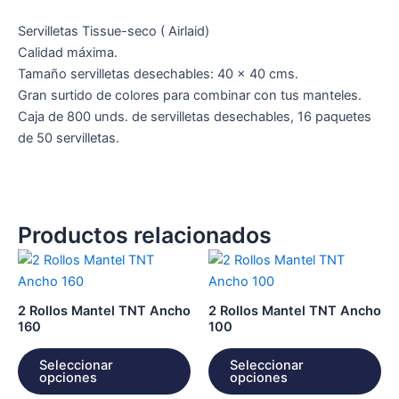
Servilletas Tissue-seco ( Airlaid)
Calidad máxima.
Tamaño servilletas desechables: 40 x 40 cms.
Gran surtido de colores para combinar con tus manteles.
Caja de 800 unds. de servilletas desechables, 16 paquetes
de 50 servilletas.
Productos relacionados
Este
Es
producto
pr
tiene
tie
2 Rollos Mantel TNT Ancho
2 Rollos Mantel TNT Ancho
múltiples
múl
160
100
variantes.
var
Seleccionar
Seleccionar
Las
La
opciones
opciones
opciones
op