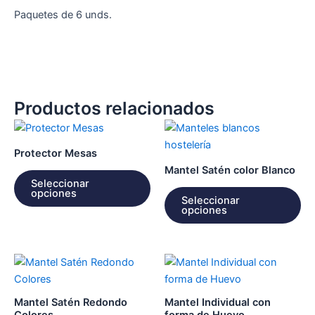
Paquetes de 6 unds.
Productos relacionados
Este
Es
producto
pr
Protector Mesas
tiene
tie
Mantel Satén color Blanco
múltiples
múl
Seleccionar
opciones
variantes.
var
Seleccionar
opciones
Las
La
opciones
op
se
se
Este
Es
pueden
pu
producto
pr
elegir
ele
tiene
tie
en
en
Mantel Satén Redondo
Mantel Individual con
múltiples
múl
la
la
Colores
forma de Huevo